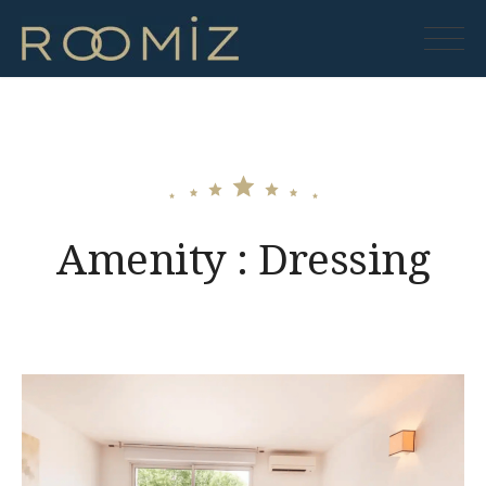
Skip
to
Roomiz
content
Amenity :
Dressing