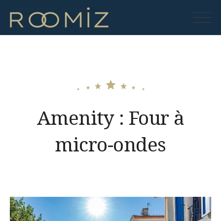
Skip
to
Roomiz
content
Amenity :
Four à
micro-ondes