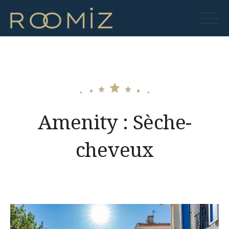
Skip
to
Roomiz
content
Amenity :
Sèche-
cheveux