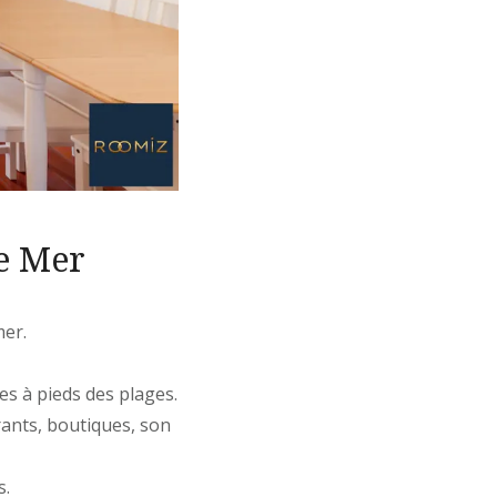
e Mer
mer.
es à pieds des plages.
ants, boutiques, son
s.