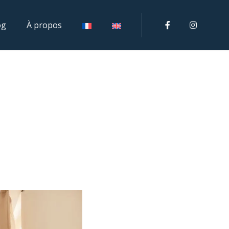
og
À propos
facebook
instagr