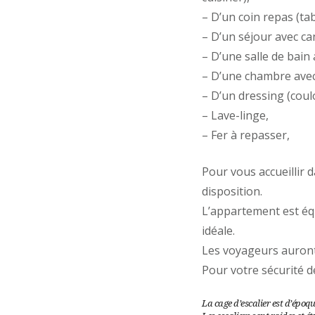
– D’un coin repas (t
– D’un séjour avec can
– D’une salle de bain
– D’une chambre avec 
– D’un dressing (coul
– Lave-linge,
– Fer à repasser,
Pour vous accueillir d
disposition.
L’appartement est équ
idéale.
Les voyageurs auront a
Pour votre sécurité d
La cage d’escalier est d’époq