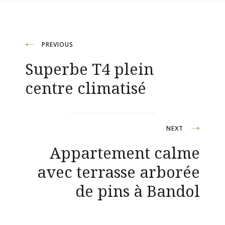
Navigation
PREVIOUS
Superbe T4 plein
de
centre climatisé
l’article
NEXT
Appartement calme
avec terrasse arborée
de pins à Bandol